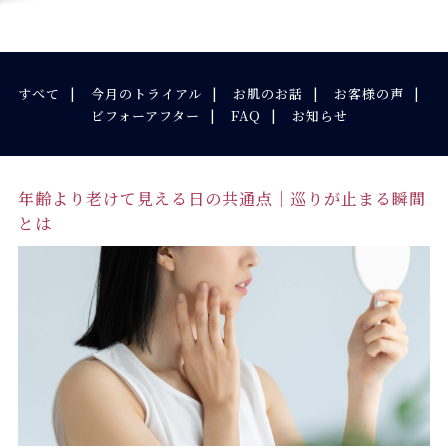
すべて
今月のトライアル
お肌のお話
お客様の声
ビフォーアフター
FAQ
お知らせ
年齢より老けて見える日の共通点｜巡りが止まる瞬間
とは